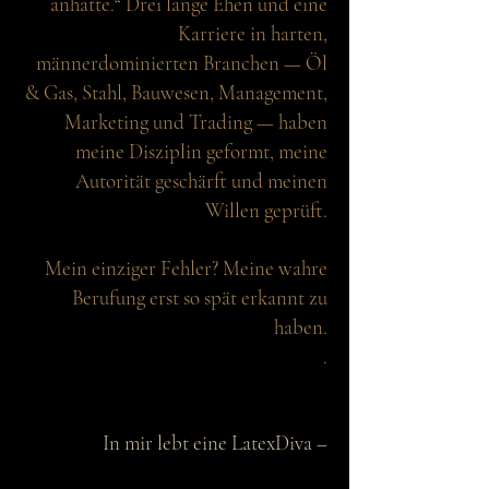
anhatte.“ Drei lange Ehen und eine
Karriere in harten,
männerdominierten Branchen — Öl
& Gas, Stahl, Bauwesen, Management,
Marketing und Trading — haben
meine Disziplin geformt, meine
Autorität geschärft und meinen
Willen geprüft.
Mein einziger Fehler? Meine wahre
Berufung erst so spät erkannt zu
haben.
.​​​
In mir lebt eine LatexDiva –