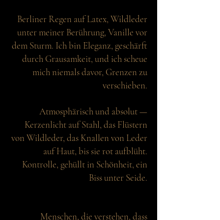
Berliner Regen auf Latex, Wildleder
unter meiner Berührung, Vanille vor
dem Sturm. Ich bin Eleganz, geschärft
durch Grausamkeit, und ich scheue
mich niemals davor, Grenzen zu
verschieben.
Atmosphärisch und absolut —
Kerzenlicht auf Stahl, das Flüstern
von Wildleder, das Knallen von Leder
auf Haut, bis sie rot aufblüht.
Kontrolle, gehüllt in Schönheit, ein
Biss unter Seide.
Menschen, die verstehen, dass