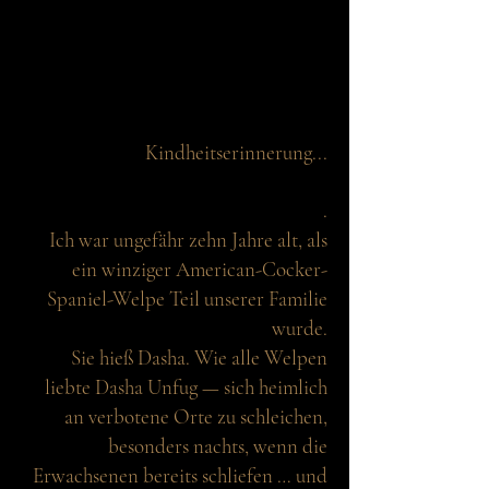
Kindheitserinnerung...
.
Ich war ungefähr zehn Jahre alt, als
ein winziger American-Cocker-
Spaniel-Welpe Teil unserer Familie
wurde.
Sie hieß Dasha. Wie alle Welpen
liebte Dasha Unfug — sich heimlich
an verbotene Orte zu schleichen,
besonders nachts, wenn die
Erwachsenen bereits schliefen … und