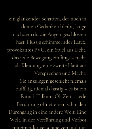
ein glänzender Schatten, der noch in
deinen Gedanken bleibt, lange
nachdem du die Augen geschlossen
hast. Flüssig schimmernder Latex,
provokantes PVC, ein Spiel aus Licht,
das jede Bewegung einfängt – mehr
als Kleidung, eine zweite Haut aus
Versprechen und Macht.
Sie anzulegen geschieht niemals
zufällig, niemals hastig – es ist ein
Ritual. Talkum, Öl, Zeit … jede
Berührung öffnet einen schmalen
Durchgang in eine andere Welt. Eine
Welt, in der Verführung und Verbot
miteinander verschmelzen und nur