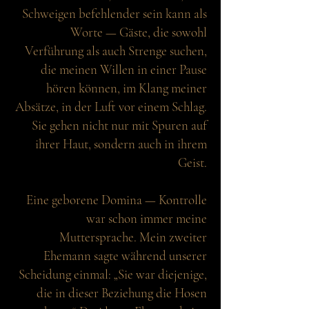
Schweigen befehlender sein kann als
Worte — Gäste, die sowohl
Verführung als auch Strenge suchen,
die meinen Willen in einer Pause
hören können, im Klang meiner
Absätze, in der Luft vor einem Schlag.
Sie gehen nicht nur mit Spuren auf
ihrer Haut, sondern auch in ihrem
Geist.
Eine geborene Domina — Kontrolle
war schon immer meine
Muttersprache. Mein zweiter
Ehemann sagte während unserer
Scheidung einmal: „Sie war diejenige,
die in dieser Beziehung die Hosen