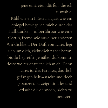
jene eintreten dürfen, die ich
auswähle.
Kühl wie ein Flüstern, glatt wie ein
Spiegel bewege ich mich durch das
Halbdunkel – unberührbar wie eine
Göttin, fremd wie aus einer anderen
Wirklichkeit. Der Duft von Latex legt
sich um dich, zieht dich näher heran,
bis du begreifst: Je näher du kommst,
desto weiter entferne ich mich. Denn
Latex ist das Paradox, das dich
gefangen hält – nackt und doch
gepanzert. Es zeigt dir alles und
erlaubt dir dennoch, nichts zu
besitzen.