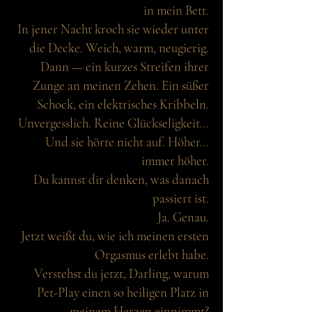
in mein Bett.
In jener Nacht kroch sie wieder unter
die Decke. Weich, warm, neugierig.
Dann — ein kurzes Streifen ihrer
Zunge an meinen Zehen. Ein süßer
Schock, ein elektrisches Kribbeln.
Unvergesslich. Reine Glückseligkeit…
Und sie hörte nicht auf. Höher…
immer höher.
Du kannst dir denken, was danach
passiert ist.
Ja. Genau.
Jetzt weißt du, wie ich meinen ersten
Orgasmus erlebt habe.
Verstehst du jetzt, Darling, warum
Pet-Play einen so heiligen Platz in
meinem Herzen einnimmt?