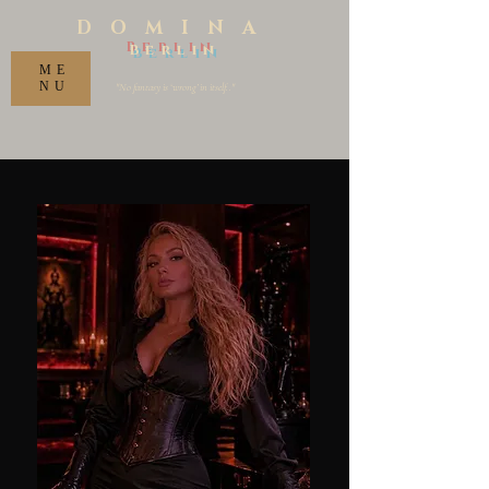
DOMINA
Berlin
ME
NU
"No fantasy is ‘wrong’ in itself.."