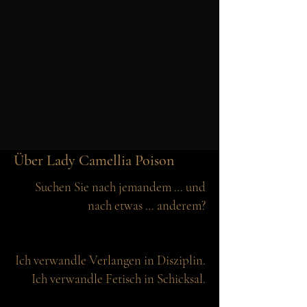
Über Lady Camellia Poison
Suchen Sie nach jemandem … und
nach etwas … anderem?
Ich verwandle Verlangen in Disziplin.
Ich verwandle Fetisch in Schicksal.